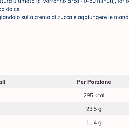
ttura ultimata (ci vorranno circa 40-50 minuti), farlo 
a dolce.
giandolo sulla crema di zucca e aggiungere le mando
li
Per Porzione
295 kcal
23,5 g
11,4 g