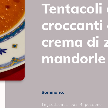
Tentacoli 
croccanti 
crema di 
mandorle 
Sommario:
Ingredienti per 4 persone