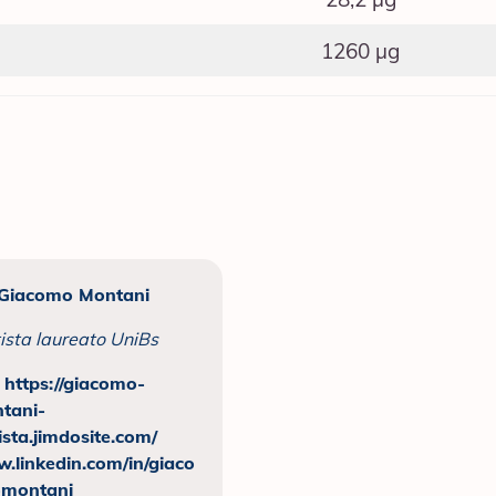
1260 μg
 Giacomo Montani
ista laureato UniBs
:
https://giacomo-
tani-
ista.jimdosite.com/
.linkedin.com/in/giaco
montani