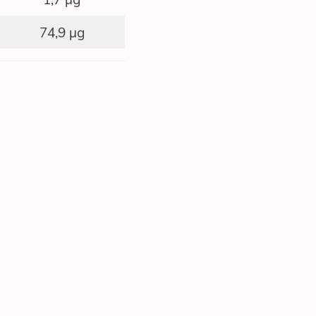
74,9 μg