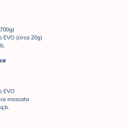
 700g)
io EVO (circa 20g)
b.
ca
io EVO
oce moscata
q.b.