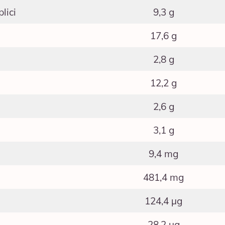
lici
9,3 g
17,6 g
2,8 g
i
12,2 g
2,6 g
3,1 g
9,4 mg
481,4 mg
124,4 μg
28,2 μg