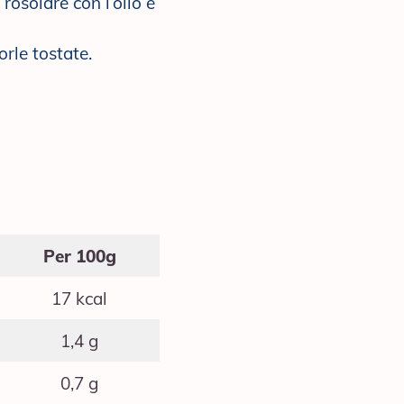
rosolare con l’olio e
rle tostate.
Per 100g
17 kcal
1,4 g
0,7 g