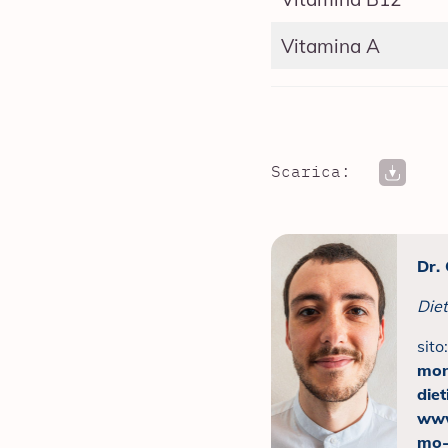
Vitamina A
Scarica:
Dr.
Diet
sito
mon
diet
www
mo-