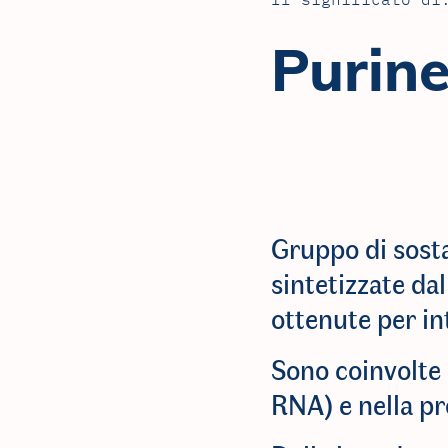
Il significato di
Purin
Gruppo di sost
sintetizzate da
ottenute per in
Sono coinvolte n
RNA) e nella p