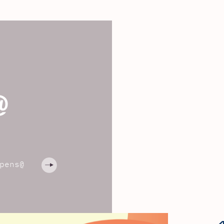
@
pens@