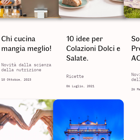
Chi cucina
10 idee per
So
mangia meglio!
Colazioni Dolci e
Pr
Salate.
AC
Novità dalla scienza
della nutrizione
Nov
Ricette
del
10 Ottobre, 2023
06 Luglio, 2021
26 M