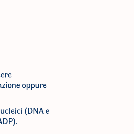
sere
tazione oppure
nucleici (DNA e
ADP).