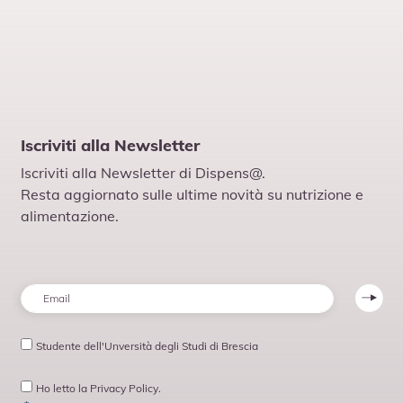
della terapia o di uno
stile di vita
obesogenico?”
Iscriviti alla Newsletter
Scopri il progetto
Iscriviti alla Newsletter di Dispens@.
Resta aggiornato sulle ultime novità su nutrizione e
alimentazione.
Email
*
Studente
Studente dell'Unversità degli Studi di Brescia
Consenso
*
Ho letto la Privacy Policy.
*