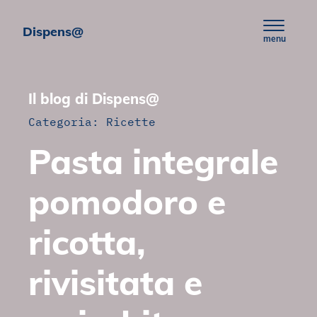
Skip to content
Dispens@
menu
Il blog di Dispens@
Categoria:
Ricette
Pasta integrale
pomodoro e
ricotta,
rivisitata e