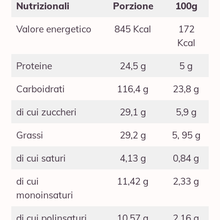
Nutrizionali
Porzione
100g
Valore energetico
845 Kcal
172
Kcal
Proteine
24,5 g
5 g
Carboidrati
116,4 g
23,8 g
di cui zuccheri
29,1 g
5,9 g
Grassi
29,2 g
5, 95 g
di cui saturi
4,13 g
0,84 g
di cui
11,42 g
2,33 g
monoinsaturi
di cui polinsaturi
10,57 g
2,16 g