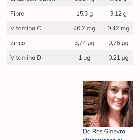
Fibre
15,3 g
3,12 g
Vitamina C
46,2 mg
9,42 mg
Zinco
3,74 μg
0,76 μg
Vitamina D
1 μg
0,21 μg
Da Ros Ginevra,