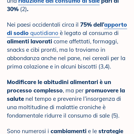
una
riduzione del consumo di sale
pari al
30%
(2)
.
Nei paesi occidentali circa il
75% dell’
apporto
di sodio
quotidiano
è legato al consumo di
alimenti lavorati
come affettati, formaggi,
snacks e cibi pronti, ma lo troviamo in
abbondanza anche nel pane, nei cereali per la
prima colazione e in alcuni biscotti (3,4).
Modificare le abitudini alimentari è un
processo complesso
, ma per
promuovere la
salute
nel tempo e prevenire l’insorgenza di
una moltitudine di malattie croniche è
fondamentale ridurre il consumo di sale (5).
Sono numerosi i
cambiamenti
e le
strategie