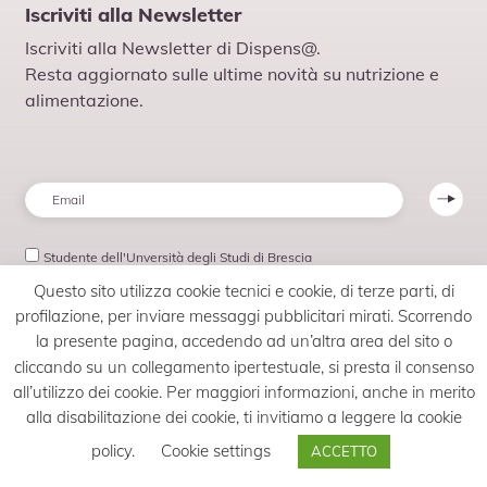
Iscriviti alla Newsletter
Scopri il progetto
Iscriviti alla Newsletter di Dispens@.
Resta aggiornato sulle ultime novità su nutrizione e
alimentazione.
Email
*
Studente
Studente dell'Unversità degli Studi di Brescia
Questo sito utilizza cookie tecnici e cookie, di terze parti, di
Consenso
*
Ho letto la Privacy Policy.
profilazione, per inviare messaggi pubblicitari mirati. Scorrendo
*
la presente pagina, accedendo ad un’altra area del sito o
cliccando su un collegamento ipertestuale, si presta il consenso
all’utilizzo dei cookie. Per maggiori informazioni, anche in merito
alla disabilitazione dei cookie, ti invitiamo a leggere la cookie
Chi siamo
policy.
Cookie settings
ACCETTO