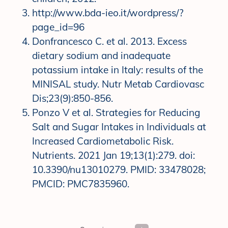
http://www.bda-ieo.it/wordpress/?
page_id=96
Donfrancesco C. et al. 2013. Excess
dietary sodium and inadequate
potassium intake in Italy: results of the
MINISAL study. Nutr Metab Cardiovasc
Dis;23(9):850‐856.
Ponzo V et al. Strategies for Reducing
Salt and Sugar Intakes in Individuals at
Increased Cardiometabolic Risk.
Nutrients. 2021 Jan 19;13(1):279. doi:
10.3390/nu13010279. PMID: 33478028;
PMCID: PMC7835960.