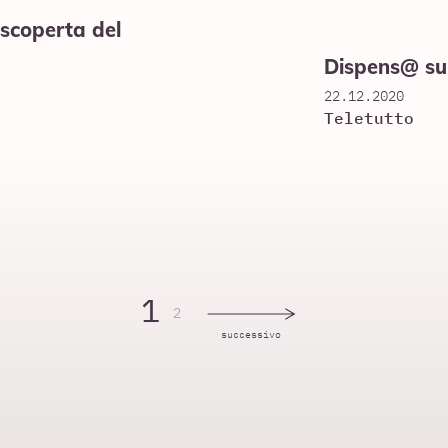
 scoperta del
Dispens@ su
22.12.2020
Teletutto
1
2
successivo