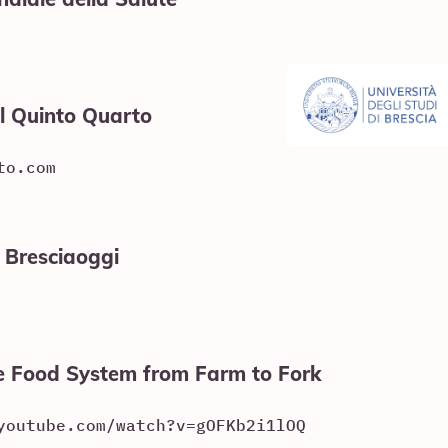
l Quinto Quarto
to.com
 Bresciaoggi
he Food System from Farm to Fork
youtube.com/watch?v=gOFKb2i1lOQ