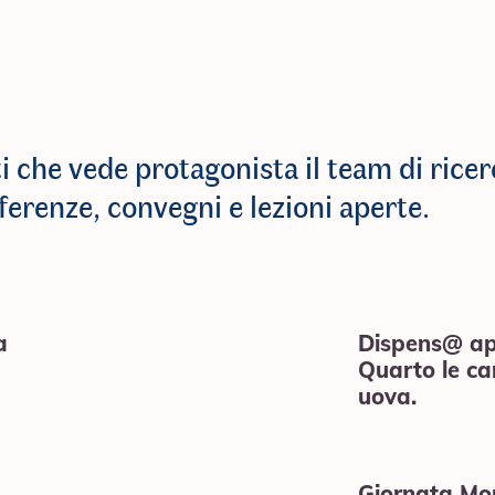
i che vede protagonista il team di ricer
renze, convegni e lezioni aperte.
a
Dispens@ app
Quarto le car
uova.
Giornata Mon