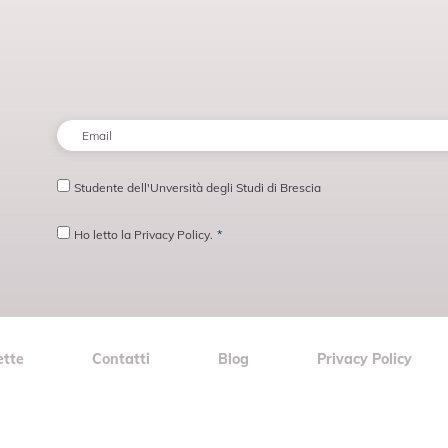
Email
*
Studente
Studente dell'Unversità degli Studi di Brescia
Consenso
*
Ho letto la Privacy Policy.
*
ette
Contatti
Blog
Privacy Policy